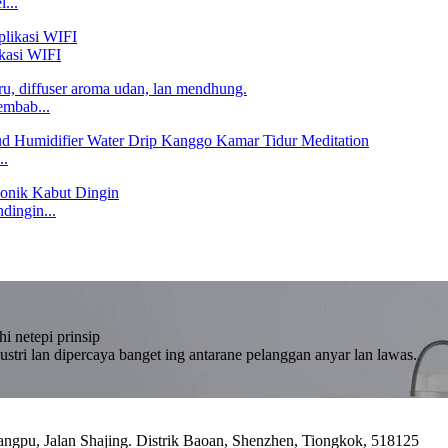
...
kasi WIFI
embab...
..
dingin...
i netepi prinsip
dustri lan dipercaya banget ing antarane pelanggan anyar lan lawas.
angpu, Jalan Shajing. Distrik Baoan, Shenzhen, Tiongkok, 518125