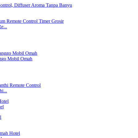
e...
anggo Mobil Omah
i...
el