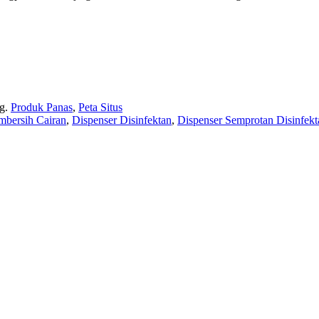
g.
Produk Panas
,
Peta Situs
mbersih Cairan
,
Dispenser Disinfektan
,
Dispenser Semprotan Disinfekt