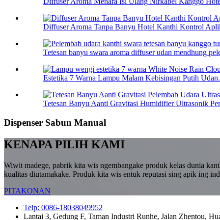
Diffuser Aroma Menara Isi Ulang Nirkabel Kanggo Hotel
Diffuser Aroma Tanpa Banyu Hotel Kanthi Kontrol Apli
Tetesan banyu swara aroma diffuser udan mendhung pel
Estetika 7 Warna Lampu Malam Kebisingan Putih Udan.
Tetesan Banyu Aanti Gravitasi Humidifier Ultrasonik Pen
Dispenser Sabun Manual
KENAPA PILIH KAMI
Wiwit madege, pabrik kita wis ngembangake produk kelas dunia kanth
kualitas diutamakake. Produk kita wis entuk reputasi sing apik ing in
PITAKONAN
Telp: 0086-18038049952
Lantai 3, Gedung F, Taman Industri Runhe, Jalan Zhentou, Hu