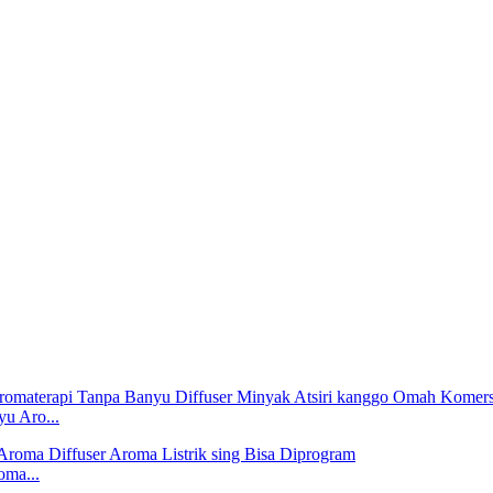
u Aro...
ma...