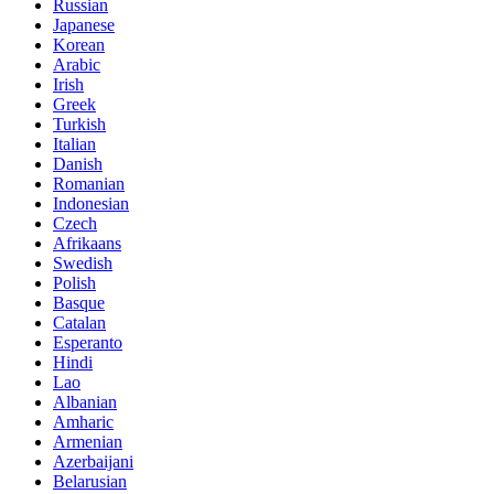
Russian
Japanese
Korean
Arabic
Irish
Greek
Turkish
Italian
Danish
Romanian
Indonesian
Czech
Afrikaans
Swedish
Polish
Basque
Catalan
Esperanto
Hindi
Lao
Albanian
Amharic
Armenian
Azerbaijani
Belarusian